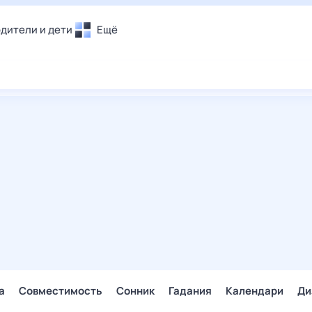
дители и дети
Ещё
Почта
овье
Поиск
лечения и отдых
Погода
и уют
ТВ-программа
т
ера
ологии и тренды
енные ситуации
егаем вместе
скопы
Помощь
а
Совместимость
Сонник
Гадания
Календари
Ди