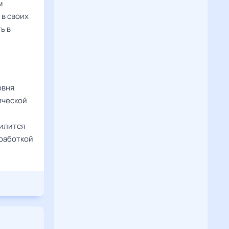
м
 в своих
ь в
овня
ической
силится
зработкой