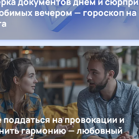
рка документов днём и сюрпр
юбимых вечером — гороскоп на 
та
е поддаться на провокации и
нить гармонию — любовный