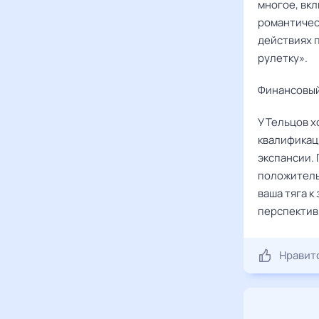
многое, вк
романтичес
действиях п
рулетку».
Финансовый
У Тельцов 
квалификац
экспансии. 
положитель
ваша тяга к
перспектив
Нравит