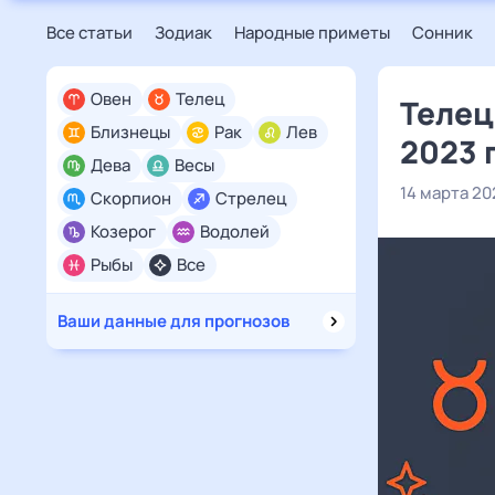
Все статьи
Зодиак
Народные приметы
Сонник
Овен
Телец
Телец
Близнецы
Рак
Лев
2023 
Дева
Весы
14 марта 20
Скорпион
Стрелец
Козерог
Водолей
Рыбы
Все
Ваши данные для прогнозов