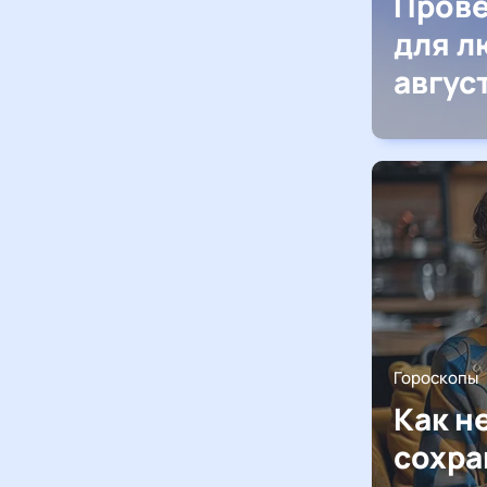
Прове
для л
авгус
Гороскопы
Как н
сохра