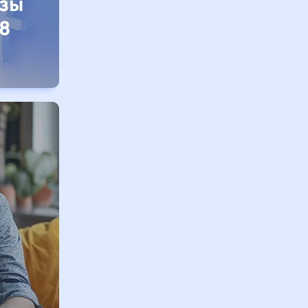
изы
8