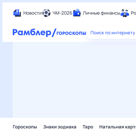
Новости
ЧМ-2026
Личные финансы
Ро
Еда
Поиск по интернету
Здор
Разв
Дом 
Спор
Карь
Авто
Техн
Жизн
Сбер
Горо
Гороскопы
Знаки зодиака
Таро
Натальная карт