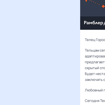
Телец Горос
Тельцам се
адаптирова
предлагает
скрытый сп
Будет нест
заключать 
Любовный г
Сегодня Те