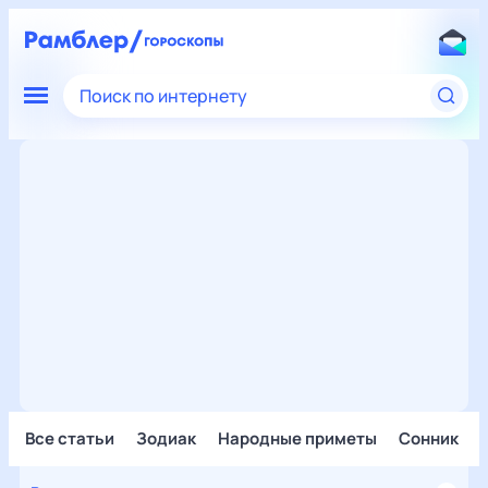
Поиск по интернету
Все статьи
Зодиак
Народные приметы
Сонник