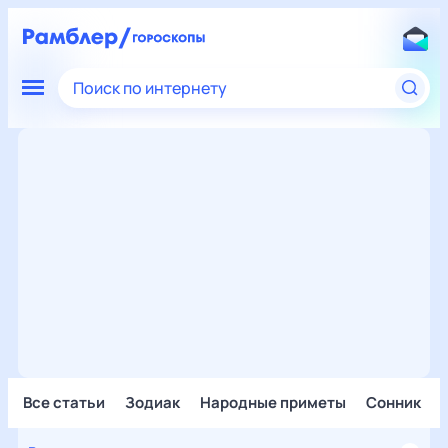
Поиск по интернету
Все статьи
Зодиак
Народные приметы
Сонник