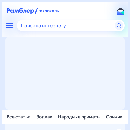
Поиск по интернету
Все статьи
Зодиак
Народные приметы
Сонник