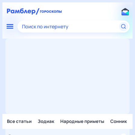
Поиск по интернету
Все статьи
Зодиак
Народные приметы
Сонник