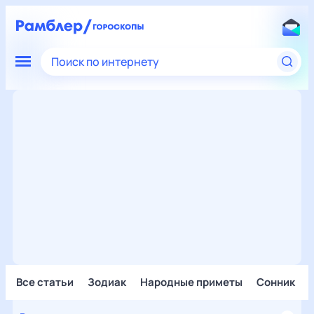
Поиск по интернету
Все статьи
Зодиак
Народные приметы
Сонник