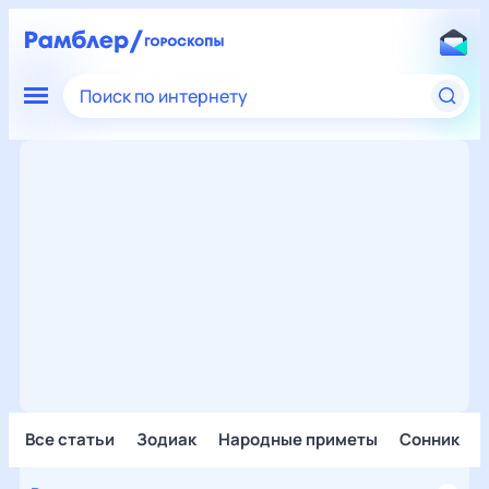
Поиск по интернету
Все статьи
Зодиак
Народные приметы
Сонник