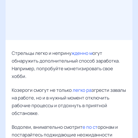
Стрельцы легко и неприну
жденно м
огут
обнаружить дополнительный способ заработка.
Например, попробуйте монетизировать свое
хобби.
Козероги смогут не только
легко ра
згрести завалы
на работе, но и в нужный момент отключить
рабочие процессы и отдохнуть в приятной
обстановке.
Водолеи, внимательно смотрит
е по ст
оронам и
постарайтесь поджидающие неожиданности