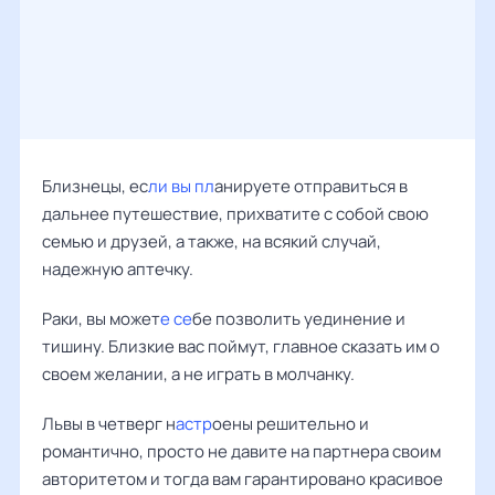
Близнецы, ес
ли вы пл
анируете отправиться в
дальнее путешествие, прихватите с собой свою
семью и друзей, а также, на всякий случай,
надежную аптечку.
Раки, вы может
е се
бе позволить уединение и
тишину. Близкие вас поймут, главное сказать им о
своем желании, а не играть в молчанку.
Львы в четверг н
астр
оены решительно и
романтично, просто не давите на партнера своим
авторитетом и тогда вам гарантировано красивое