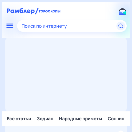
Поиск по интернету
Все статьи
Зодиак
Народные приметы
Сонник