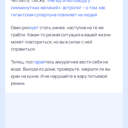
ЧИТАЙТЕ ТАКЖЕ:
«Не идти на поводу у
сиюминутных желаний»: астролог – о том, как
гигантская суперлуна повлияет на людей
Овен рис
кует
стать умнее, наступив на те же
грабли. Какая-то резкая ситуация в вашей жизни
может повториться, но вы в силах с ней
справиться.
Телец, пос
тарай
тесь аккуратнее вести себя на
воде. Выходя из дома, проверьте, закрыли ли вы
кран на кухне. И не нарушайте в жару питьевой
режим.