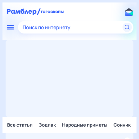
Поиск по интернету
Все статьи
Зодиак
Народные приметы
Сонник