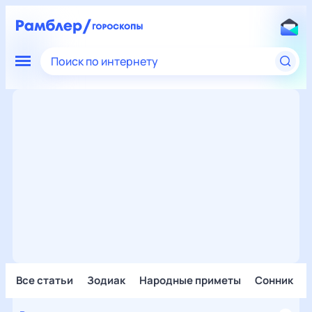
Поиск по интернету
Все статьи
Зодиак
Народные приметы
Сонник