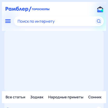
Поиск по интернету
Все статьи
Зодиак
Народные приметы
Сонник