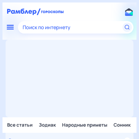
Поиск по интернету
Все статьи
Зодиак
Народные приметы
Сонник