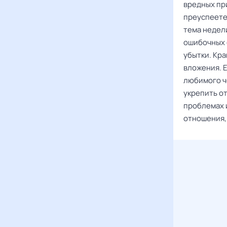
вредных пр
преуспеете
тема недел
ошибочных 
убытки. Кр
вложения. Е
любимого ч
укрепить о
проблемах и
отношения,