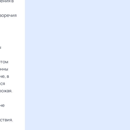
шения в
иворечия
ы
этом
онны
че, в
тся
рожая.
 не
ствия.