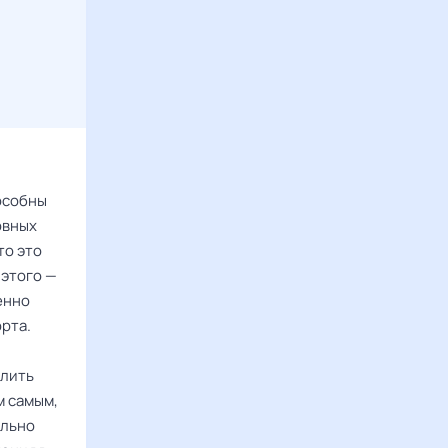
особны
овных
то это
 этого —
енно
рта.
елить
м самым,
ельно