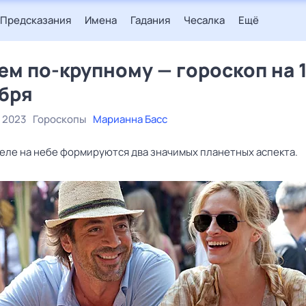
Предсказания
Имена
Гадания
Чесалка
Ещё
ем по-крупному — гороскоп на 1
бря
 2023
Гороскопы
Марианна Басс
деле на небе формируются два значимых планетных аспекта.