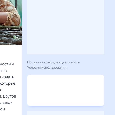
Политика конфиденциальности
ности и
Условия использования
я на
твовать
 которые
ло
. Другое
х видах
бом