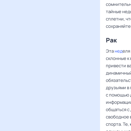
сомнительно
тайные нед
сплетни, ч
сохраняйте
Рак ‌‌
Эта
нед
еля
склонные к
привести ва
динамичный 
обязательст
друзьями в
с помощью 
информации 
общаться с
свободное в
спорта. Те