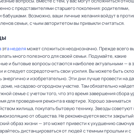
езные вопросы. Вместе с тем, у вас могут осложниться отно
бенно с представителями старшего поколения: родителями,
и бабушками. Возможно, ваши личные желания войдут в прот
ленов семьи, с чьим авторитетом вы привыкли считаться.
цы
в
эт
а неделя
может сложиться неоднозначно. Прежде всего в
елать много полезного для своей семьи. Подумайте, какие
ные и бытовые вопросы остаются наиболее актуальными — в 
и и следует сосредоточить свои усилия. Вы можете быть скл
 энергично и изобретательно. Эти дни лучше провести на да
 доме, на садово-огородном участке. Там обязательно найде
жной семье с учетом того, что это время завершения сбора у
емя для проведения ремонта в квартире. Хорошо заниматься
йством жилища, покупать бытовую технику. Звезды советуют
самоизоляцию от общества. Не рекомендуется вести закрытый
ский образ жизни — это может привести к ухудшению самочув
тарайтесь дистанцироваться от людей с темным прошлым и с