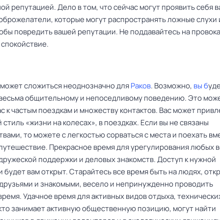
й репутацией. Дело в том, что сейчас могут проявить себя 
оброжелатели, которые могут распространять ложные слухи 
тобы повредить вашей репутации. Не поддавайтесь на провок
 спокойствие.
 может сложиться неоднозначно для
Раков
. Возможно,
вы б
уд
 весьма общительному и непоседливому поведению. Это мож
с к частым поездкам и множеству контактов. Вас может привл
стиль «жизни на колесах», в поездках. Если вы не связаны
вами, то можете с легкостью сорваться с места и поехать вм
 путешествие. Прекрасное время для урегулирования любых 
дружеской поддержки и деловых знакомств. Доступ к нужной
будет вам открыт. Старайтесь все время быть на людях, отк
 друзьями и знакомыми, весело и непринужденно проводить
ремя. Удачное время для активных видов отдыха, технически
, кто занимает активную общественную позицию, могут найти