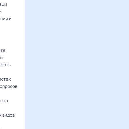
ваши
и
ации и
ете
ет
екать
есте с
вопросов
рыто
х видов