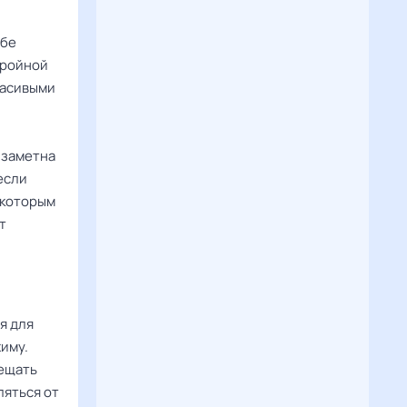
ебе
тройной
расивыми
 заметна
если
 которым
т
я для
жиму.
сещать
ляться от