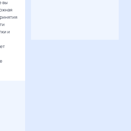
е вы
ложная
принятия
ти
пки и
жет
те