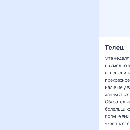
Телец
Эта неделя
на смелые 
отношениях,
прекрасное
наличие у в
заниматься
Обязательн
болельщиков
больше вни
укрепляете