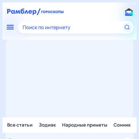
Поиск по интернету
Все статьи
Зодиак
Народные приметы
Сонник