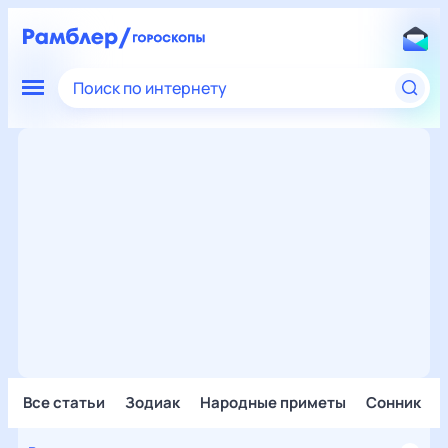
Поиск по интернету
Все статьи
Зодиак
Народные приметы
Сонник