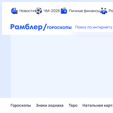
Новости
ЧМ-2026
Личные финансы
Ро
Еда
Поиск по интернету
Здор
Разв
Дом 
Спор
Карь
Авто
Техн
Жизн
Сбер
Горо
Гороскопы
Знаки зодиака
Таро
Натальная карт