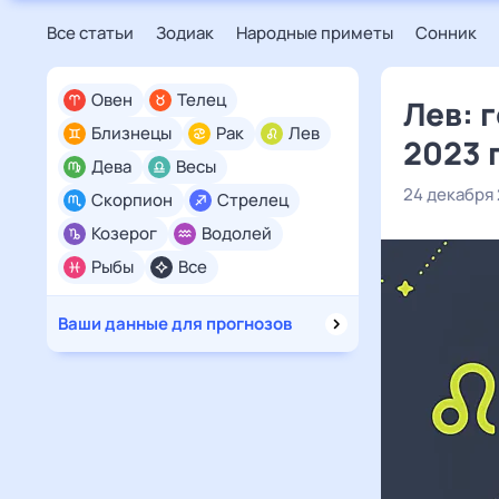
Все статьи
Зодиак
Народные приметы
Сонник
Овен
Телец
Лев: 
Близнецы
Рак
Лев
2023 
Дева
Весы
24 декабря
Скорпион
Стрелец
Козерог
Водолей
Рыбы
Все
Ваши данные для прогнозов