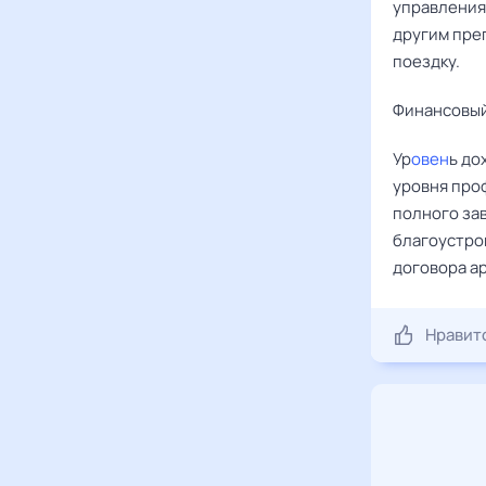
управления
другим пре
поездку.
Финансовый
Ур
овен
ь до
уровня про
полного за
благоустро
договора а
Нравит