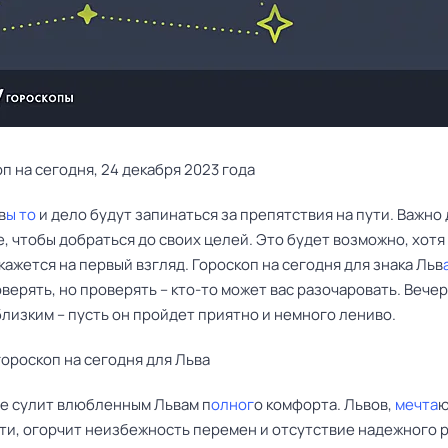
п на сегодня, 24 декабря 2023 года
в
ы то
и дело будут запинаться за препятствия на пути. Важно 
, чтобы добраться до своих целей. Это будет возможно, хотя 
 кажется на первый взгляд. Гороскоп на сегодня для знака Льв
верять, но проверять – кто-то может вас разочаровать. Вечер
лизким – пусть он пройдет приятно и немного лениво.
ороскоп на сегодня для Льва
не сулит влюбленным Львам п
олног
о комфорта. Львов,
мечта
ю
ти, огорчит неизбежность перемен и отсутствие надежного 