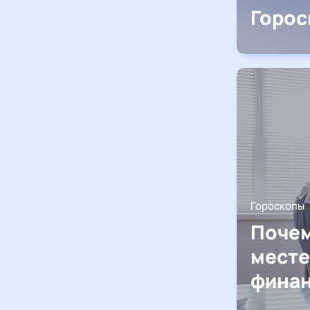
Горос
Гороскопы
Почем
месте
финан