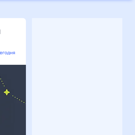
я
сегодня