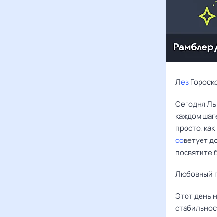
Л
ев
Гороско
Сегодня Ль
каждом шаге
просто, как
со
ветует до
посвятите б
Любовный г
Этот день 
стабильнос