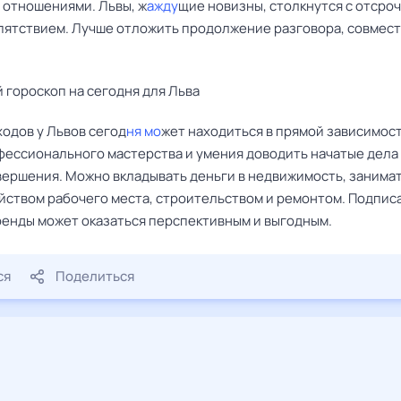
 отношениями. Львы, ж
ажду
щие новизны, столкнутся с отсро
пятствием. Лучше отложить продолжение разговора, совмес
 гороскоп на сегодня для Льва
ходов у Львов сегод
ня мо
жет находиться в прямой зависимост
фессионального мастерства и умения доводить начатые дела
вершения. Можно вкладывать деньги в недвижимость, занима
йством рабочего места, строительством и ремонтом. Подпис
ренды может оказаться перспективным и выгодным.
ся
Поделиться