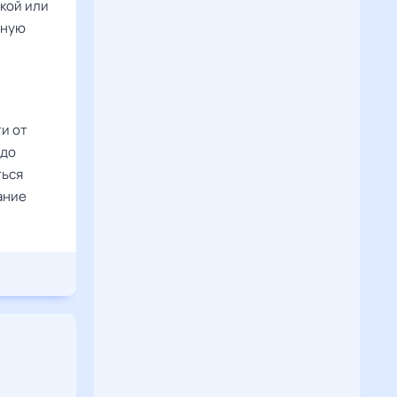
чкой или
тную
и от
 до
ться
ание