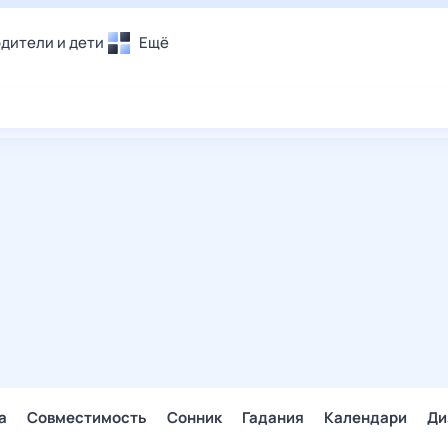
дители и дети
Ещё
Почта
овье
Поиск
лечения и отдых
Погода
и уют
ТВ-программа
т
ера
ологии и тренды
енные ситуации
егаем вместе
скопы
Помощь
а
Совместимость
Сонник
Гадания
Календари
Ди