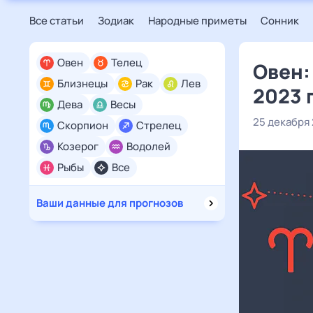
Все статьи
Зодиак
Народные приметы
Сонник
Овен
Телец
Овен:
Близнецы
Рак
Лев
2023 
Дева
Весы
25 декабря
Скорпион
Стрелец
Козерог
Водолей
Рыбы
Все
Ваши данные для прогнозов