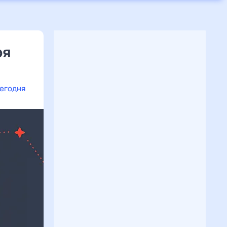
ря
сегодня