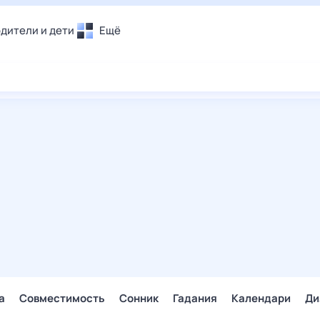
дители и дети
Ещё
Почта
овье
Поиск
лечения и отдых
Погода
и уют
ТВ-программа
т
ера
ологии и тренды
енные ситуации
егаем вместе
скопы
Помощь
а
Совместимость
Сонник
Гадания
Календари
Ди