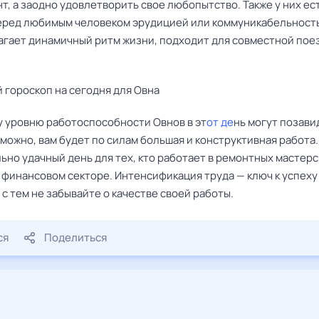
, а заодно удовлетворить свое любопытство. Также у них ес
еред любимым человеком эрудицией или коммуникабельност
агает динамичный ритм жизни, подходит для совместной пое
 гороскоп на сегодня для Овна
 уровню работоспособности Овнов в эт
от де
нь могут позави
можно, вам будет по силам большая и конструктивная работа.
но удачный день для тех, кто работает в ремонтных мастерс
 финансовом секторе. Интенсификация труда — ключ к успеху
 с тем не забывайте о качестве своей работы.
ся
Поделиться