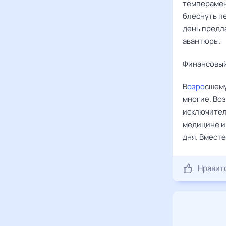
темперамент
блеснуть п
день предл
авантюры.
Финансовый
В
озро
сшему
многие. Воз
исключитель
медицине и
дня. Вместе
Нравит