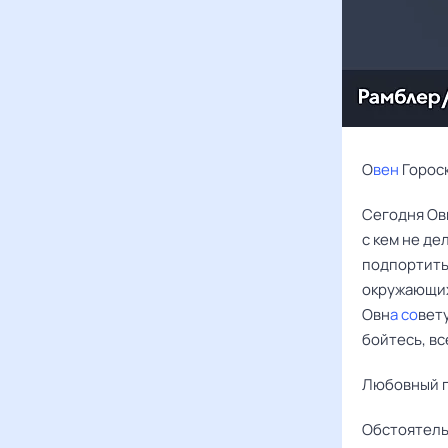
О
вен
Гороск
Сегодня Ов
с кем не де
подпортить
окружающих,
Овн
а со
вет
бойтесь, вс
Любовный г
Обстоятель