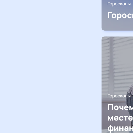
Гороскопы
Горос
Гороскопы
Почем
месте
финан