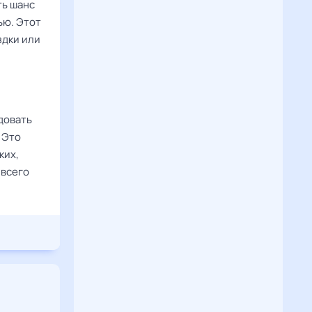
ть шанс
ью. Этот
здки или
довать
 Это
ких,
 всего