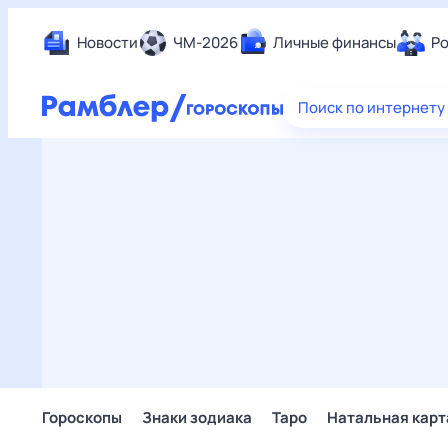
Новости
ЧМ-2026
Личные финансы
Ро
Еда
Поиск по интернету
Здор
Разв
Дом 
Спор
Карь
Авто
Техн
Жизн
Сбер
Горо
Гороскопы
Знаки зодиака
Таро
Натальная карт