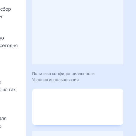
 сбор
уг
но
 сегодня
Политика конфиденциальности
Условия использования
а
ошо так
для
о