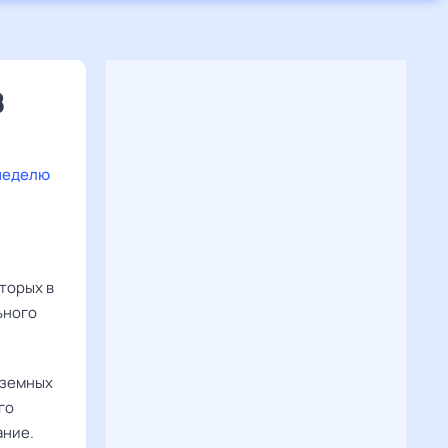
8
 неделю
торых в
ьного
адземных
го
ание.