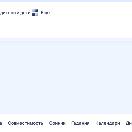
дители и дети
Ещё
Почта
овье
Поиск
лечения и отдых
Погода
и уют
ТВ-программа
т
ера
ологии и тренды
енные ситуации
егаем вместе
скопы
Помощь
а
Совместимость
Сонник
Гадания
Календари
Ди