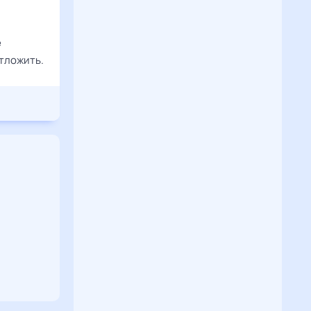
е
тложить.