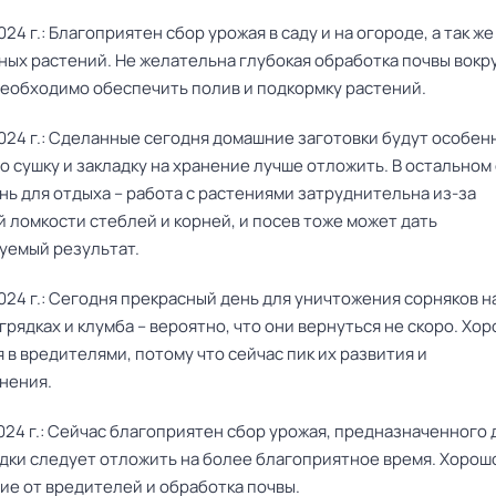
024 г.: Благоприятен сбор урожая в саду и на огороде, а так же
ных растений. Не желательна глубокая обработка почвы вокр
Необходимо обеспечить полив и подкормку растений.
024 г.: Сделанные сегодня домашние заготовки будут особен
о сушку и закладку на хранение лучше отложить. В остальном
ь для отдыха – работа с растениями затруднительна из-за
 ломкости стеблей и корней, и посев тоже может дать
уемый результат.
024 г.: Сегодня прекрасный день для уничтожения сорняков н
рядках и клумба – вероятно, что они вернуться не скоро. Хор
 в вредителями, потому что сейчас пик их развития и
нения.
024 г.: Сейчас благоприятен сбор урожая, предназначенного 
адки следует отложить на более благоприятное время. Хорош
ие от вредителей и обработка почвы.