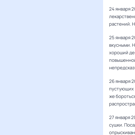
24 января 2
лекарствен
растений. 
25 января 2
вкусными. Н
хороший ден
повышенной
непредсказ
26 января 2
пустующих г
же бороться
распростра
27 января 2
сушки. Пос
опрыскиван