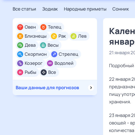
Все статьи
Зодиак
Народные приметы
Сонник
Овен
Телец
Кален
Близнецы
Рак
Лев
январ
Дева
Весы
21 января 2
Скорпион
Стрелец
Козерог
Водолей
Подробный 
Рыбы
Все
22 января 2
предназнач
Ваши данные для прогнозов
пищу употр
хранения.
23 января 2
овощей – в
количества