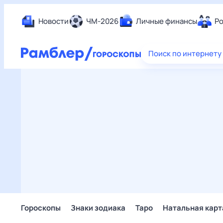
Новости
ЧМ-2026
Личные финансы
Ро
Еда
Поиск по интернету
Здор
Разв
Дом 
Спор
Карь
Авто
Техн
Жизн
Сбер
Горо
Гороскопы
Знаки зодиака
Таро
Натальная карт