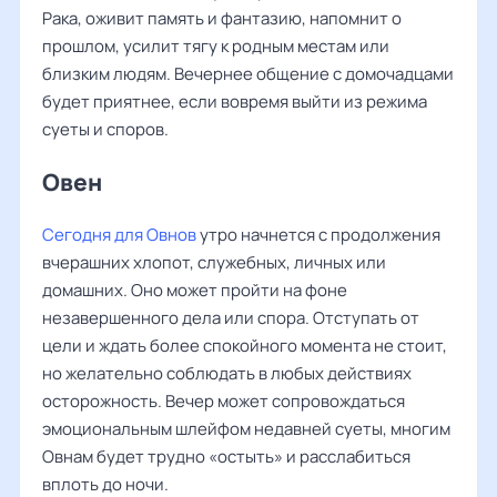
Рака, оживит память и фантазию, напомнит о
прошлом, усилит тягу к родным местам или
близким людям. Вечернее общение с домочадцами
будет приятнее, если вовремя выйти из режима
суеты и споров.
Овен ‌‌
Сегодня для Овнов
утро начнется с продолжения
вчерашних хлопот, служебных, личных или
домашних. Оно может пройти на фоне
незавершенного дела или спора. Отступать от
цели и ждать более спокойного момента не стоит,
но желательно соблюдать в любых действиях
осторожность. Вечер может сопровождаться
эмоциональным шлейфом недавней суеты, многим
Овнам будет трудно «остыть» и расслабиться
вплоть до ночи.