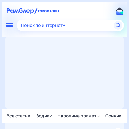
Поиск по интернету
Все статьи
Зодиак
Народные приметы
Сонник