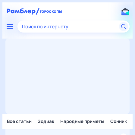
Поиск по интернету
Все статьи
Зодиак
Народные приметы
Сонник