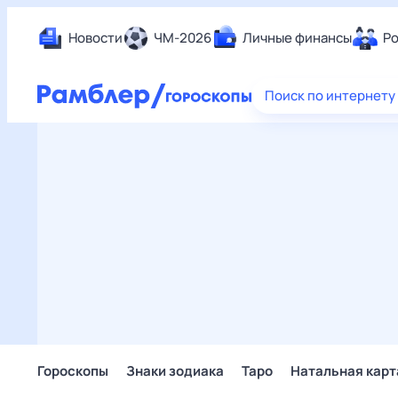
Новости
ЧМ-2026
Личные финансы
Ро
Еда
Поиск по интернету
Здор
Разв
Дом 
Спор
Карь
Авто
Техн
Жизн
Сбер
Горо
Гороскопы
Знаки зодиака
Таро
Натальная карт