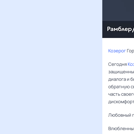
Козерог
Гор
Сегодня
Ко
защищенным
диалога и б
обратную св
часть свое
дискомфорт
Любовный г
Влюбленн