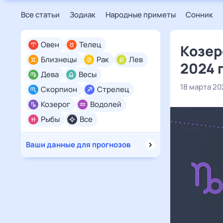
Все статьи
Зодиак
Народные приметы
Сонник
Овен
Телец
Козер
Близнецы
Рак
Лев
2024 
Дева
Весы
18 марта 20
Скорпион
Стрелец
Козерог
Водолей
Рыбы
Все
Ваши данные для прогнозов