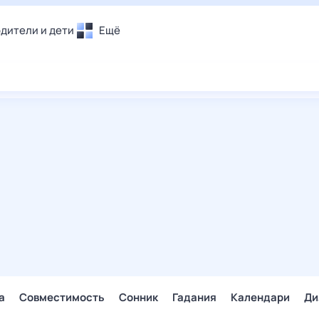
дители и дети
Ещё
Почта
овье
Поиск
лечения и отдых
Погода
и уют
ТВ-программа
т
ера
ологии и тренды
енные ситуации
егаем вместе
скопы
Помощь
а
Совместимость
Сонник
Гадания
Календари
Ди