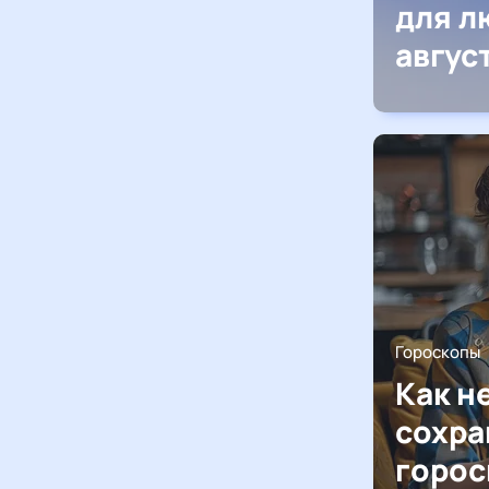
для л
авгус
Гороскопы
Как н
сохра
горос