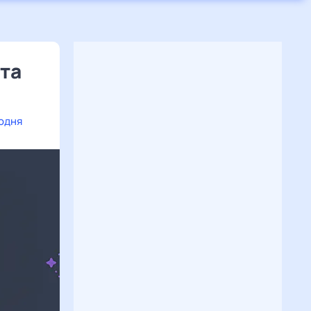
рта
годня