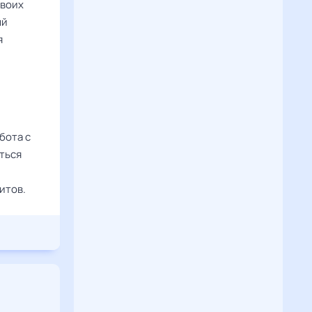
своих
ый
я
бота с
ться
итов.