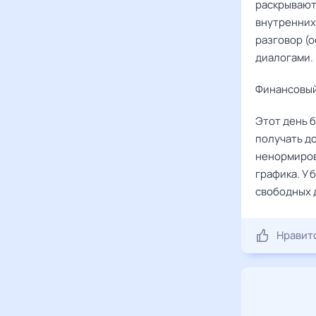
раскрываютс
внутренних
разговор (о
диалогами.
Финансовый
Этот день 
получать до
ненормиров
графика. У
свободных 
Нравит