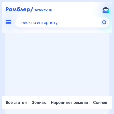
Поиск по интернету
Все статьи
Зодиак
Народные приметы
Сонник