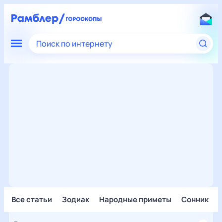
Поиск по интернету
Все статьи
Зодиак
Народные приметы
Сонник