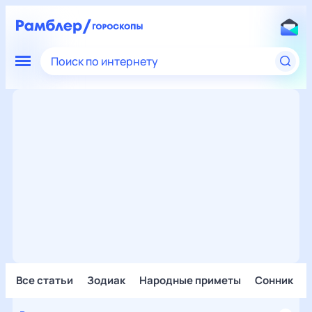
Поиск по интернету
Все статьи
Зодиак
Народные приметы
Сонник