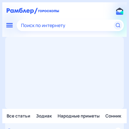
Поиск по интернету
Все статьи
Зодиак
Народные приметы
Сонник