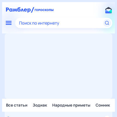
Поиск по интернету
Все статьи
Зодиак
Народные приметы
Сонник