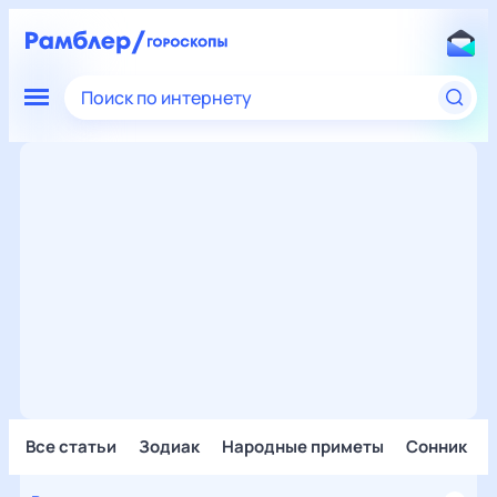
Поиск по интернету
Все статьи
Зодиак
Народные приметы
Сонник