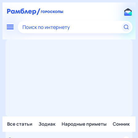
Поиск по интернету
Все статьи
Зодиак
Народные приметы
Сонник