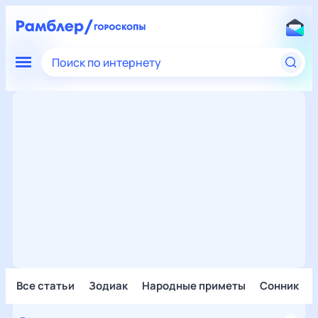
Поиск по интернету
Все статьи
Зодиак
Народные приметы
Сонник