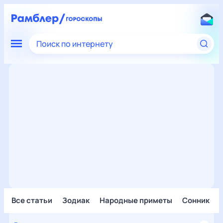
Поиск по интернету
Все статьи
Зодиак
Народные приметы
Сонник