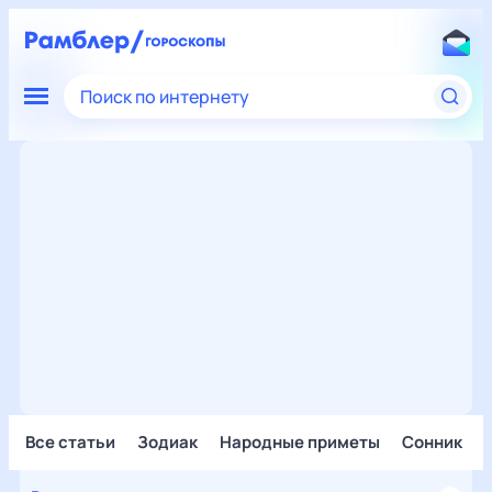
Поиск по интернету
Все статьи
Зодиак
Народные приметы
Сонник