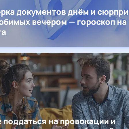
рка документов днём и сюрпр
юбимых вечером — гороскоп на 
та
е поддаться на провокации и