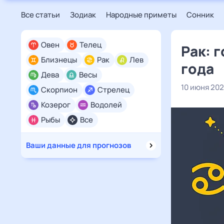
Все статьи
Зодиак
Народные приметы
Сонник
Овен
Телец
Рак: 
Близнецы
Рак
Лев
года
Дева
Весы
10 июня 20
Скорпион
Стрелец
Козерог
Водолей
Рыбы
Все
Ваши данные для прогнозов