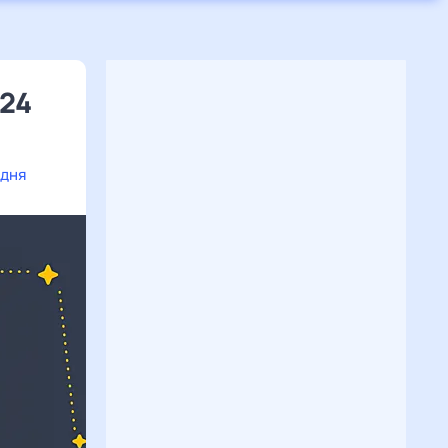
024
одня