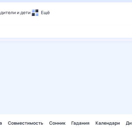
дители и дети
Ещё
Почта
овье
Поиск
лечения и отдых
Погода
и уют
ТВ-программа
т
ера
ологии и тренды
енные ситуации
егаем вместе
скопы
Помощь
а
Совместимость
Сонник
Гадания
Календари
Ди