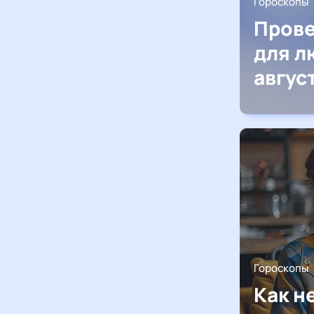
Гороскопы
Прове
для л
авгус
Гороскопы
Как н