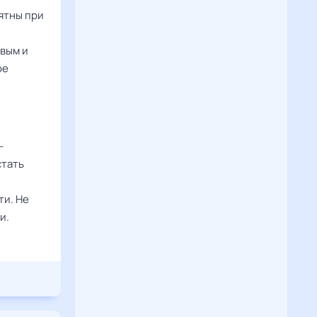
ятны при
ивым и
ое
-
стать
и. Не
и.