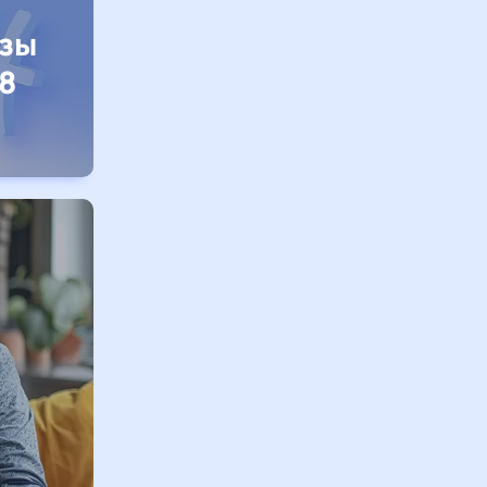
изы
8