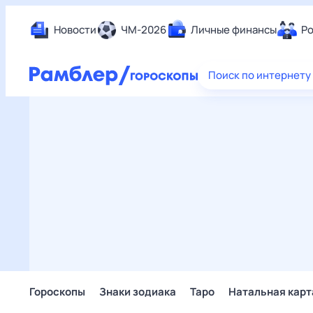
Новости
ЧМ-2026
Личные финансы
Ро
Еда
Поиск по интернету
Здор
Разв
Дом 
Спор
Карь
Авто
Техн
Жизн
Сбер
Горо
Гороскопы
Знаки зодиака
Таро
Натальная карт