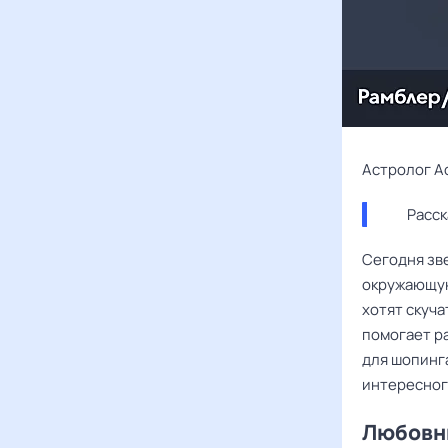
Астролог А
Расск
Сегодня зв
окружающую
хотят скуча
помогает р
для шопинг
интересного
Любовны