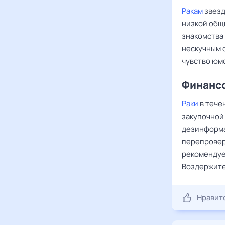
Ракам
звезд
низкой общ
знакомства
нескучным 
чувство юм
Финансо
Раки
в тече
закупочной
дезинформа
перепровер
рекомендуе
Воздержите
Нравит