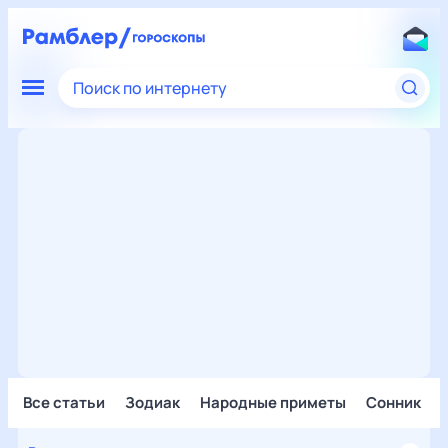
Поиск по интернету
Все статьи
Зодиак
Народные приметы
Сонник