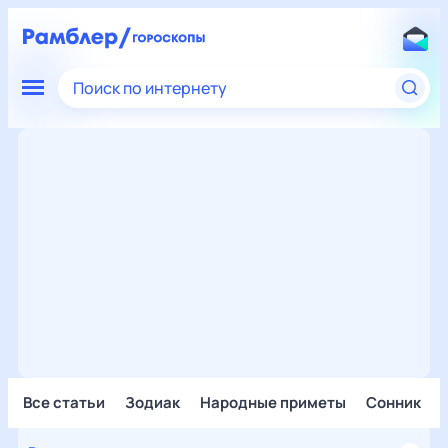
Поиск по интернету
Все статьи
Зодиак
Народные приметы
Сонник