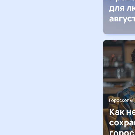
для л
авгус
Гороскопы
Как н
сохра
горос