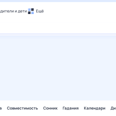
дители и дети
Ещё
Почта
овье
Поиск
лечения и отдых
Погода
и уют
ТВ-программа
т
ера
ологии и тренды
енные ситуации
егаем вместе
скопы
Помощь
а
Совместимость
Сонник
Гадания
Календари
Ди