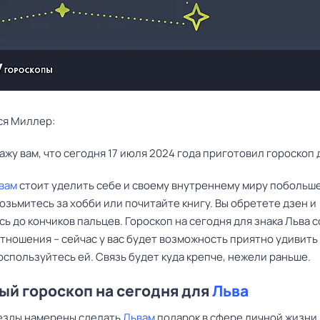
ся Миллер:
ажу вам, что сегодня 17 июля 2024 года приготовил гороскоп 
вам
стоит уделить себе и своему внутреннему миру побольш
озьмитесь за хобби или почитайте книгу. Вы обретете дзен и
ь до кончиков пальцев. Гороскоп на сегодня для знака Льва 
тношения – сейчас у вас будет возможность приятно удивить
оспользуйтесь ей. Связь будет куда крепче, нежели раньше.
й гороскоп на сегодня для
Льва
езды намерены сделать
Львам
подарок в сфере личной жизни,