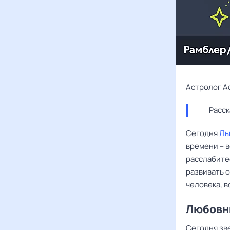
Астролог А
Расск
Сегодня
Ль
времени – в
расслабитес
развивать о
человека, в
Любовны
Сегодня зв