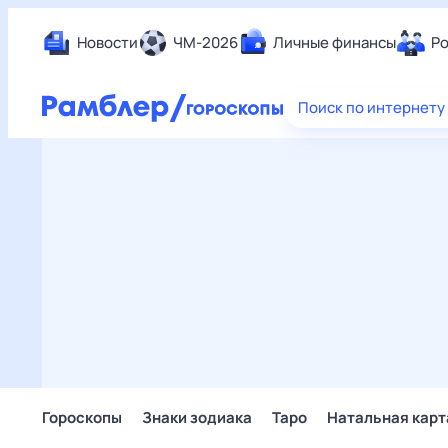
Новости
ЧМ-2026
Личные финансы
Ро
Еда
Поиск по интернету
Здор
Разв
Дом 
Спор
Карь
Авто
Техн
Жизн
Сбер
Горо
Гороскопы
Знаки зодиака
Таро
Натальная карт