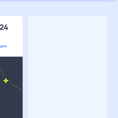
024
одня