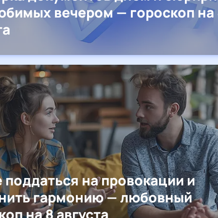
юбимых вечером — гороскоп на 
та
е поддаться на провокации и
нить гармонию — любовный
коп на 8 августа