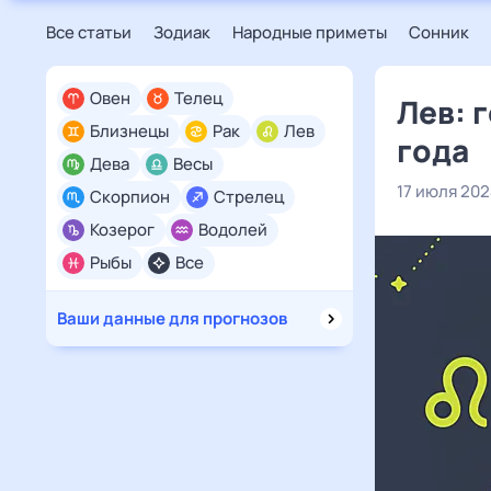
Все статьи
Зодиак
Народные приметы
Сонник
Овен
Телец
Лев: 
Близнецы
Рак
Лев
года
Дева
Весы
17 июля 20
Скорпион
Стрелец
Козерог
Водолей
Рыбы
Все
Ваши данные для прогнозов