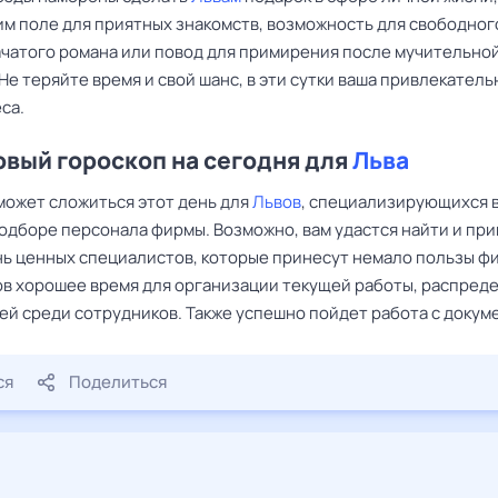
им поле для приятных знакомств, возможность для свободног
ачатого романа или повод для примирения после мучительно
Не теряйте время и свой шанс, в эти сутки ваша привлекатель
са.
вый гороскоп на сегодня для
Льва
может сложиться этот день для
Львов
, специализирующихся в
одборе персонала фирмы. Возможно, вам удастся найти и при
нь ценных специалистов, которые принесут немало пользы фи
в хорошее время для организации текущей работы, распред
ей среди сотрудников. Также успешно пойдет работа с докум
ся
Поделиться