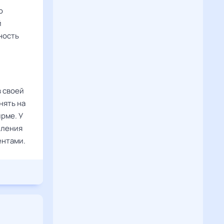
о
й
ность
 своей
нять на
рме. У
еления
ентами.