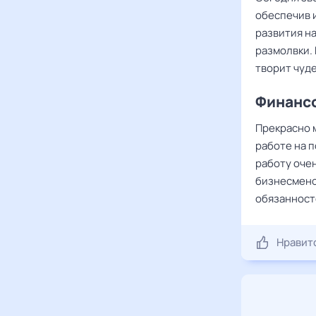
обеспечив 
развития н
размолвки. 
творит чуде
Финансо
Прекрасно 
работе на п
работу оче
бизнесмено
обязанност
Нравит