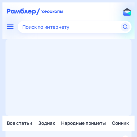
Поиск по интернету
Все статьи
Зодиак
Народные приметы
Сонник