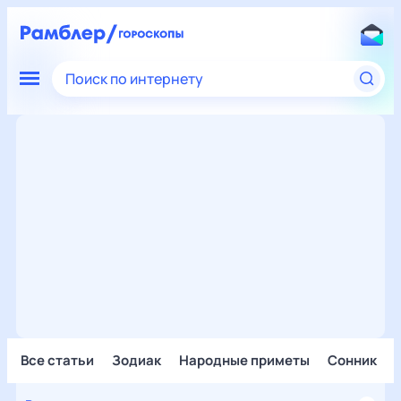
Поиск по интернету
Все статьи
Зодиак
Народные приметы
Сонник