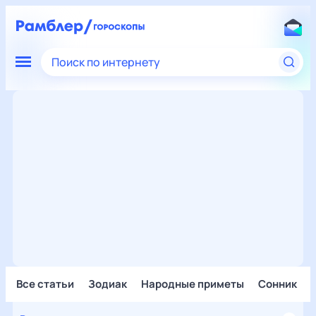
Поиск по интернету
Все статьи
Зодиак
Народные приметы
Сонник