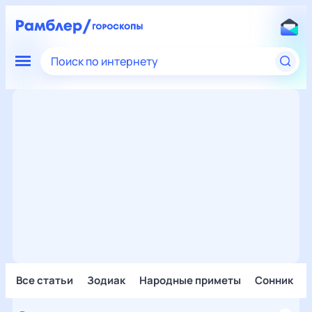
Поиск по интернету
Все статьи
Зодиак
Народные приметы
Сонник