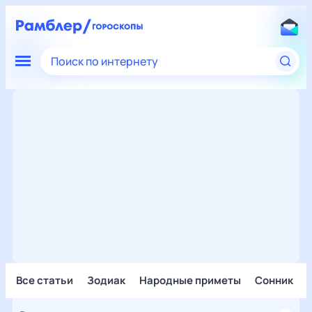
Поиск по интернету
Все статьи
Зодиак
Народные приметы
Сонник