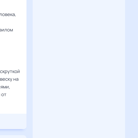
ловека,
авилом
аскруткой
веску на
иями,
 от