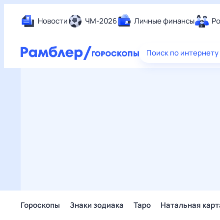
Новости
ЧМ-2026
Личные финансы
Ро
Еда
Поиск по интернету
Здор
Разв
Дом 
Спор
Карь
Авто
Техн
Жизн
Сбер
Горо
Гороскопы
Знаки зодиака
Таро
Натальная карт