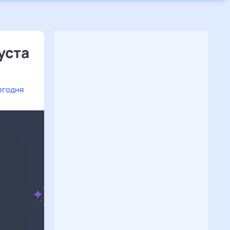
уста
егодня