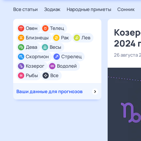
Все статьи
Зодиак
Народные приметы
Сонник
Овен
Телец
Козер
Близнецы
Рак
Лев
2024 
Дева
Весы
26 августа 
Скорпион
Стрелец
Козерог
Водолей
Рыбы
Все
Ваши данные для прогнозов