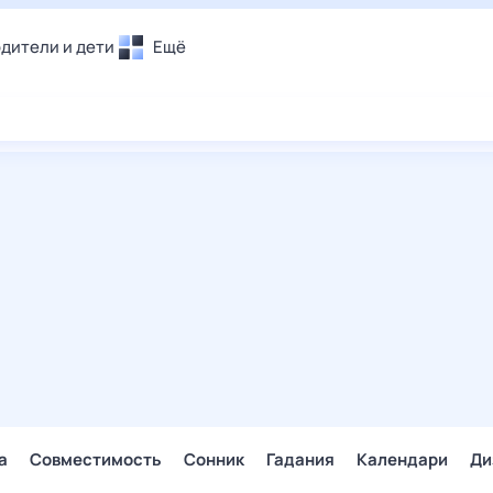
дители и дети
Ещё
Почта
овье
Поиск
лечения и отдых
Погода
и уют
ТВ-программа
т
ера
ологии и тренды
енные ситуации
егаем вместе
скопы
Помощь
а
Совместимость
Сонник
Гадания
Календари
Ди