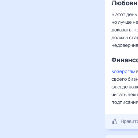
Любовны
В этот день
но лучше не
доказать, 
должна стат
недоверчив
Финансо
Козерогам
в
своего бизн
фасаде ваш
читать лекц
подписания
Нравит