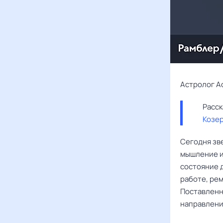
Астролог А
Козе
Сегодня зв
мышление и
состояние д
работе, ре
Поставленн
направления