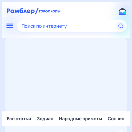
Поиск по интернету
Все статьи
Зодиак
Народные приметы
Сонник