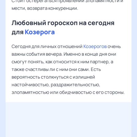
Стоит остерегаться проявлений злопамятности и
мести, возврата конкуренции.
Любовный гороскоп на сегодня
для
Козерога
Сегодня для личных отношений
Козерогов
очень
важны события вечера. Именно в конце дня они
смогут понять, как относится к ним партнер, а
также счастливы ли с ним они сами. Есть
вероятность столкнуться с излишней
настойчивостью, раздражительностью,
злопамятностью или обидчивостью с его стороны.