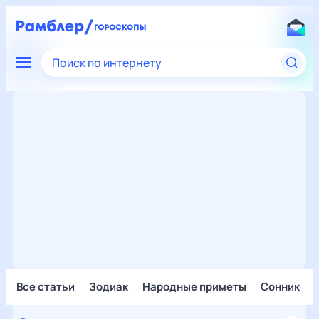
Поиск по интернету
Все статьи
Зодиак
Народные приметы
Сонник