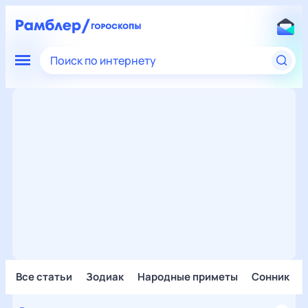
Поиск по интернету
Все статьи
Зодиак
Народные приметы
Сонник