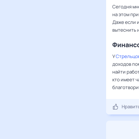
Сегодня мн
на этом при
Даже если и
вытеснить и
Финансо
У
Стрельцо
доходов по
найти работ
кто имеет 
благотвори
Нравит