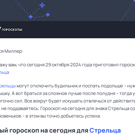
ся Миллер:
льца
рельцы
могут отключить будильник и поспать подольше – нуж
шку. А вот браться за сложное лучше после полудня – тогда у
точно сил. Все вокруг будет искушать отвлечься от действи
 не поддавайтесь. Гороскоп на сегодня для знака Стрельца с
новенькое – в этом вы точно добьетесь успеха.
й гороскоп на сегодня для
Стрельца