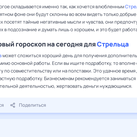
огое складывается именно так, как хочется влюбленным
Стре
ятном фоне они будут склонны во всем видеть только добрые 
х посетят тайные негативные мысли и чувства, они предпочт
х в подсознание и думать лишь о хорошем, и это будет работ
вый гороскоп на сегодня для
Стрельца
в
может сложиться хороший день для получения дополнител
мимо основной работы. Если вы ищите подработку, то вполне
у по совместительству или на полставки. Это удачное время 
частную подработку. Бизнесменам рекомендуется заниматься
тельной деятельностью, жертвовать деньги нуждающимся.
ся
Поделиться