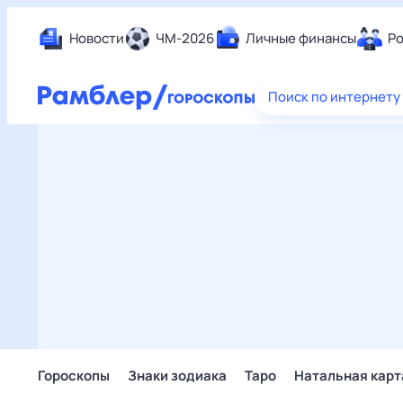
Новости
ЧМ-2026
Личные финансы
Ро
Еда
Поиск по интернету
Здор
Разв
Дом 
Спор
Карь
Авто
Техн
Жизн
Сбер
Горо
Гороскопы
Знаки зодиака
Таро
Натальная карт