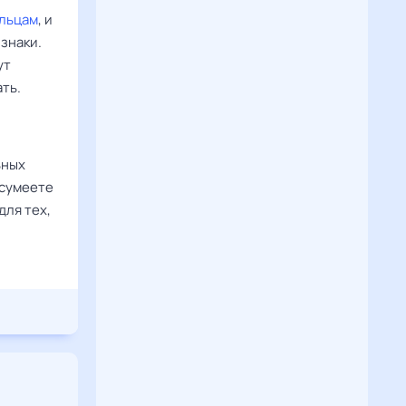
льцам
, и
знаки.
ут
ать.
ьных
 сумеете
для тех,