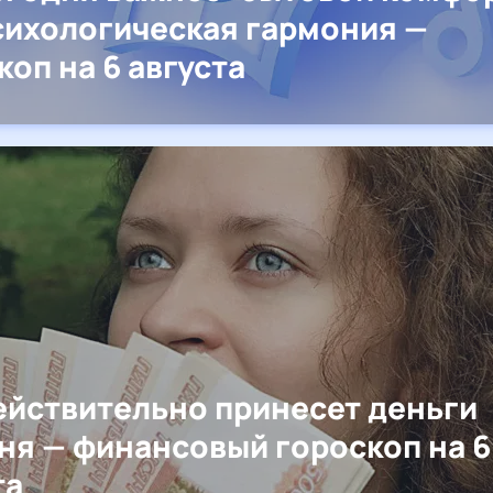
сихологическая гармония —
коп на 6 августа
ействительно принесет деньги
ня — финансовый гороскоп на 6
та