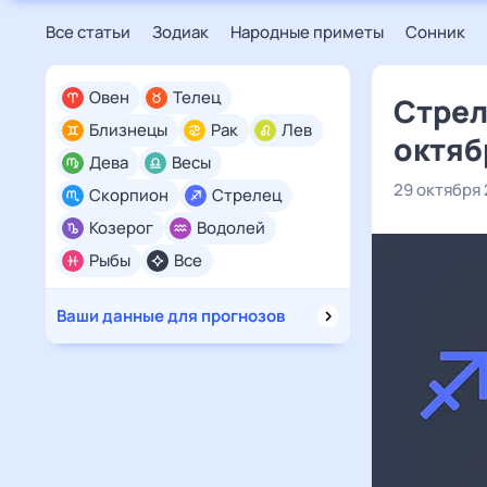
Все статьи
Зодиак
Народные приметы
Сонник
Овен
Телец
Стрел
Близнецы
Рак
Лев
октяб
Дева
Весы
29 октября
Скорпион
Стрелец
Козерог
Водолей
Рыбы
Все
Ваши данные для прогнозов