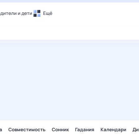
дители и дети
Ещё
Почта
овье
Поиск
лечения и отдых
Погода
и уют
ТВ-программа
т
ера
ологии и тренды
енные ситуации
егаем вместе
скопы
Помощь
а
Совместимость
Сонник
Гадания
Календари
Ди