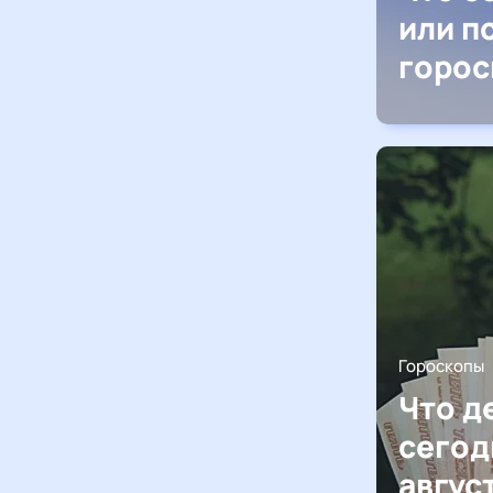
или п
горос
Гороскопы
Что д
сегод
авгус