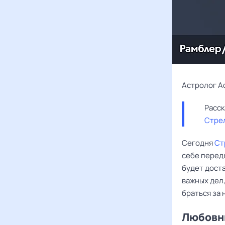
Астролог А
Стре
Сегодня
Ст
себе переды
будет доста
важных дел,
браться за 
Любовны