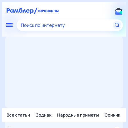
Поиск по интернету
Все статьи
Зодиак
Народные приметы
Сонник