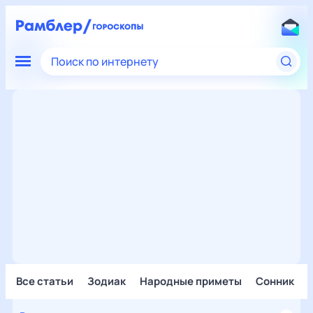
Поиск по интернету
Все статьи
Зодиак
Народные приметы
Сонник