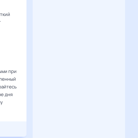
сткий
т
ыми при
вленный
райтесь
не дня
му