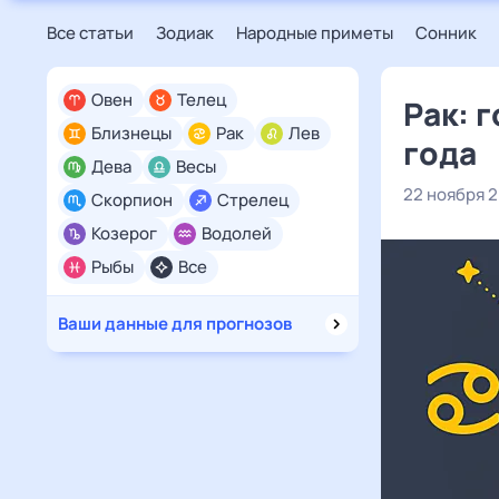
Все статьи
Зодиак
Народные приметы
Сонник
Овен
Телец
Рак: 
Близнецы
Рак
Лев
года
Дева
Весы
22 ноября 
Скорпион
Стрелец
Козерог
Водолей
Рыбы
Все
Ваши данные для прогнозов