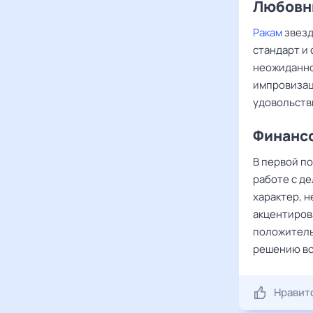
Любовны
Ракам
звезд
стандарт и
неожиданно
импровизаци
удовольстви
Финансо
В первой п
работе с д
характер, н
акцентиров
положитель
решению во
Нравит