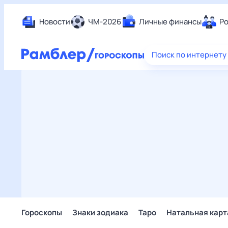
Новости
ЧМ-2026
Личные финансы
Ро
Еда
Поиск по интернету
Здор
Разв
Дом 
Спор
Карь
Авто
Техн
Жизн
Сбер
Горо
Гороскопы
Знаки зодиака
Таро
Натальная карт