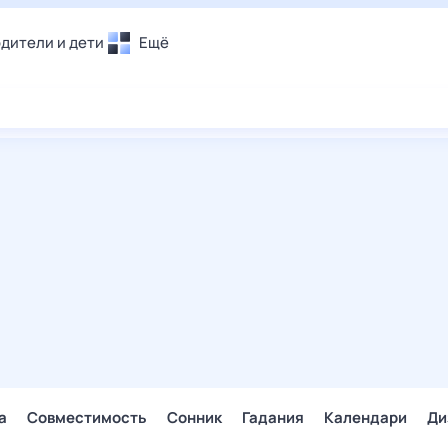
дители и дети
Ещё
Почта
овье
Поиск
лечения и отдых
Погода
и уют
ТВ-программа
т
ера
ологии и тренды
енные ситуации
егаем вместе
скопы
Помощь
а
Совместимость
Сонник
Гадания
Календари
Ди