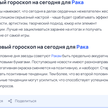
й гороскоп на сегодня для
Рака
ы намекают, что сегодня в делах сердечных нежелателен же
 слишком серьезный настрой - чаще будет срабатывать эффек
сти, артистизм, творческий подход, юмор или элемент
и. Лучше не зацикливаться заранее на итогах и получать
е от самой игры.
вый гороскоп на сегодня для
Рака
оловине дня звезды советуют
Ракам
быть предельно аккуратн
еловыми бумагами. Поступающие новости имеют разнонапра
егативная окраска сменяется на позитивную, и наоборот. Ста
ать позитивные тенденции. Тем более, что во второй полови
ные тенденции могут усилиться, что способствует успешно
просов.
ся
Поделиться