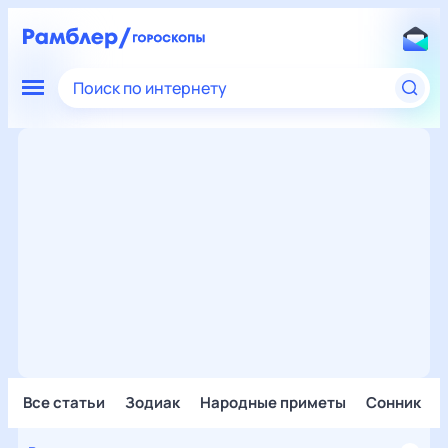
Поиск по интернету
Все статьи
Зодиак
Народные приметы
Сонник