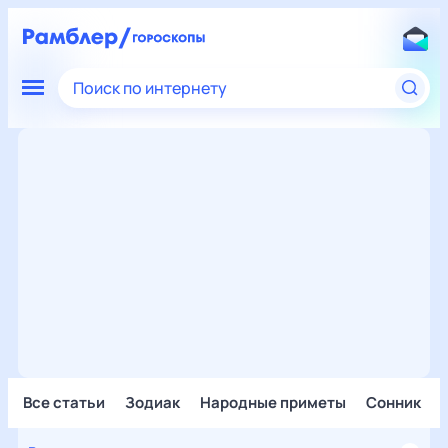
Поиск по интернету
Все статьи
Зодиак
Народные приметы
Сонник